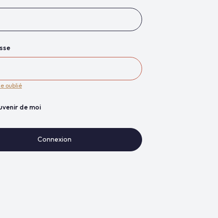
sse
e oublié
uvenir de moi
Connexion